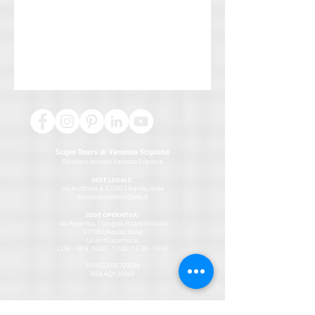
Scipio Tours di Vanessa Scipione
Direttore tecnico:
Vanessa Scipione
SEDE LEGALE:
via Australia 4, 67100 L'Aquila, Italia
vanessa.scipione@pec.it
SEDE OPERATIVA:
via Paganica, 1 (angolo Piazza Palazzo)
67100 L'Aquila, Italia
Orari di apertura:
LUN. - VEN. 10:00 - 13:00 / 15:30 - 19:30
P.IVA
02076790688
REA AQ130969