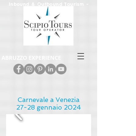
Inbound & Out
bound Tourism -
Leisure & M.I.C.E.
ABRUZZO EXPERIENCE
Carnevale a Venezia
27-28 gennaio 2024