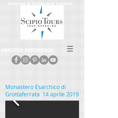
Inbound & Out
bound Tourism -
Leisure & M.I.C.E.
ABRUZZO EXPERIENCE
Monastero Esarchico di
Grottaferrata 14 aprile 2019