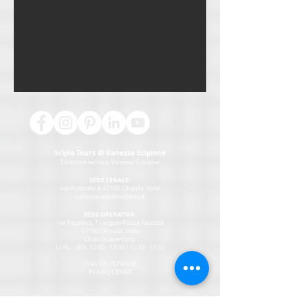
Scipio Tours di Vanessa Scipione
Direttore tecnico:
Vanessa Scipione
SEDE LEGALE:
via Australia 4, 67100 L'Aquila, Italia
vanessa.scipione@pec.it
SEDE OPERATIVA:
via Paganica, 1 (angolo Piazza Palazzo)
67100 L'Aquila, Italia
Orari di apertura:
LUN. - VEN. 10:00 - 13:00 / 15:30 - 19:30
P.IVA
02076790688
REA AQ130969