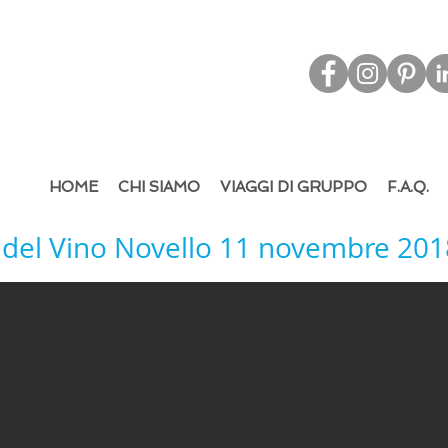
d & Out
bound Tourism - Leisure & M.I.C.E.
HOME
CHI SIAMO
VIAGGI DI GRUPPO
F.A.Q.
 del Vino Novello
11 novembre 201