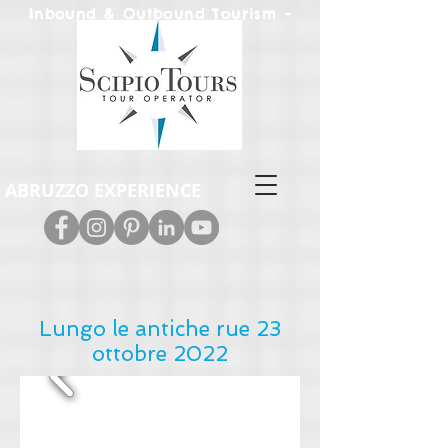
Inbound & Out
bound Tourism -
Leisure & M.I.C.E.
ABRUZZO EXPERIENCE
Lungo le antiche rue 23
ottobre 2022