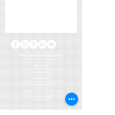
Scipio Tours di Vanessa Scipione
Direttore tecnico:
Vanessa Scipione
SEDE LEGALE:
via Australia 4, 67100 L'Aquila, Italia
vanessa.scipione@pec.it
SEDE OPERATIVA:
via Paganica, 1 (angolo Piazza Palazzo)
67100 L'Aquila, Italia
Orari di apertura:
LUN. - VEN. 10:00 - 13:00 / 15:30 - 19:30
P.IVA
02076790688
REA AQ130969