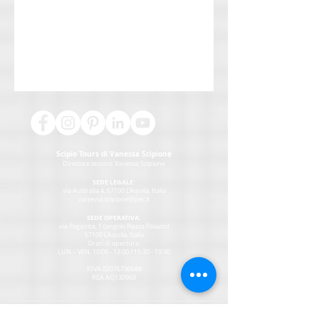
Scipio Tours di Vanessa Scipione
Direttore tecnico:
Vanessa Scipione
SEDE LEGALE:
via Australia 4, 67100 L'Aquila, Italia
vanessa.scipione@pec.it
SEDE OPERATIVA:
via Paganica, 1 (angolo Piazza Palazzo)
67100 L'Aquila, Italia
Orari di apertura:
LUN. - VEN. 10:00 - 13:00 / 15:30 - 19:30
P.IVA
02076790688
REA AQ130969