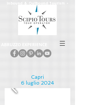
Inbound & Out
bound Tourism -
Leisure & M.I.C.E.
ABRUZZO EXPERIENCE
Capri
6 luglio 2024