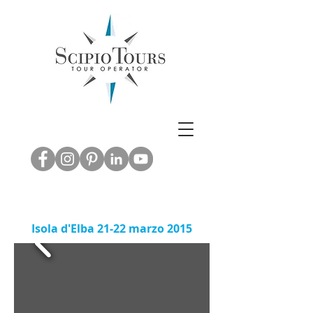
Inbound & Out
bound Tourism -
Leisure & M.I.C.E.
ABRUZZO EXPERIENCE
Isola d'Elba 21-22 marzo 2015