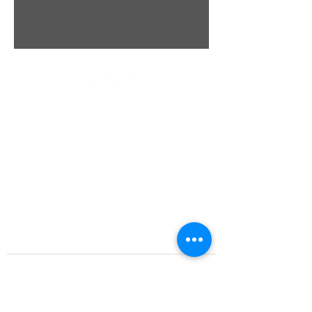
Scipio Tours di Vanessa Scipione
Direttore tecnico:
Vanessa Scipione
SEDE LEGALE:
via Australia 4, 67100 L'Aquila, Italia
vanessa.scipione@pec.it
SEDE OPERATIVA:
via Paganica, 1 (angolo Piazza Palazzo)
67100 L'Aquila, Italia
Orari di apertura:
LUN. - VEN. 10:00 - 13:00 / 15:30 - 19:30
P.IVA
02076790688
REA AQ130969
CONTATTI
Direzione: