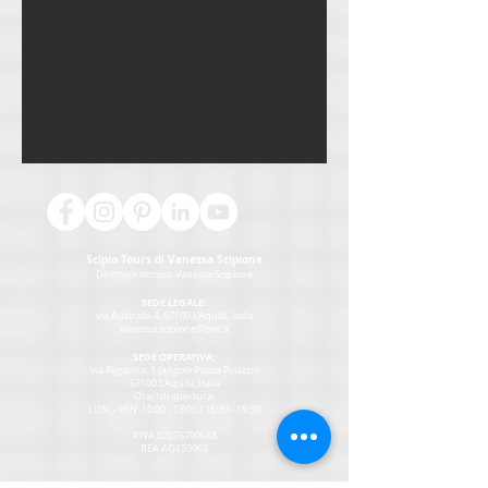
Scipio Tours di Vanessa Scipione
Direttore tecnico:
Vanessa Scipione
SEDE LEGALE:
via Australia 4, 67100 L'Aquila, Italia
vanessa.scipione@pec.it
SEDE OPERATIVA:
via Paganica, 1 (angolo Piazza Palazzo)
67100 L'Aquila, Italia
Orari di apertura:
LUN. - VEN. 10:00 - 13:00 / 15:30 - 19:30
P.IVA
02076790688
REA AQ130969