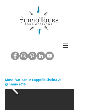
Inbound & Out
bound Tourism -
Leisure & M.I.C.E.
ABRUZZO EXPERIENCE
Musei Vaticani e Cappella Sistina 23
gennaio 2016