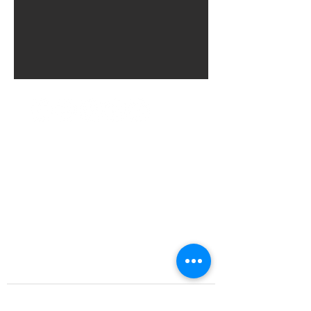
Scipio Tours di Vanessa Scipione
Direttore tecnico:
Vanessa Scipione
SEDE LEGALE:
via Australia 4, 67100 L'Aquila, Italia
vanessa.scipione@pec.it
SEDE OPERATIVA:
via Paganica, 1 (angolo Piazza Palazzo)
67100 L'Aquila, Italia
Orari di apertura:
LUN. - VEN. 10:00 - 13:00 / 15:30 - 19:30
P.IVA
02076790688
REA AQ130969