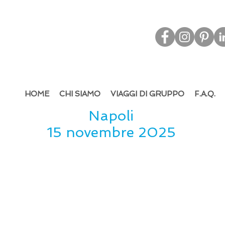
d & Out
bound Tourism - Leisure & M.I.C.E.
HOME
CHI SIAMO
VIAGGI DI GRUPPO
F.A.Q.
Napoli
15 novembre 2025