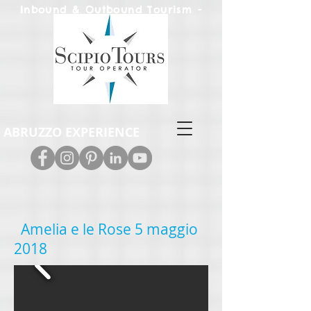
Inbound & Out
bound Tourism -
Leisure & M.I.C.E.
ABRUZZO EXPERIENCE
Amelia e le Rose
5 maggio
2018