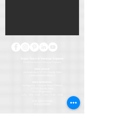
Scipio Tours di Vanessa Scipione
Direttore tecnico:
Vanessa Scipione
SEDE LEGALE:
via Australia 4, 67100 L'Aquila, Italia
vanessa.scipione@pec.it
SEDE OPERATIVA:
via Paganica, 1 (angolo Piazza Palazzo)
67100 L'Aquila, Italia
Orari di apertura:
LUN. - VEN. 10:00 - 13:00 / 15:30 - 19:30
P.IVA
02076790688
REA AQ130969