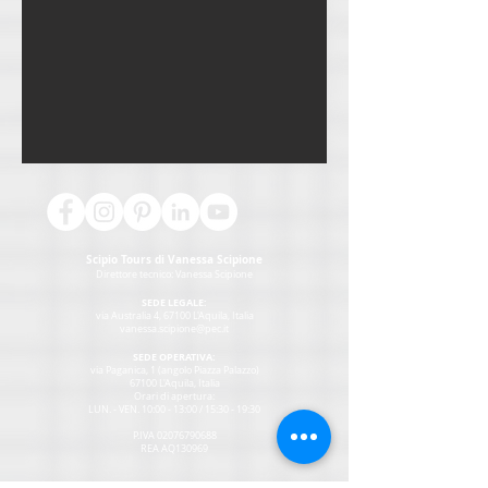
Scipio Tours di Vanessa Scipione
Direttore tecnico:
Vanessa Scipione
SEDE LEGALE:
via Australia 4, 67100 L'Aquila, Italia
vanessa.scipione@pec.it
SEDE OPERATIVA:
via Paganica, 1 (angolo Piazza Palazzo)
67100 L'Aquila, Italia
Orari di apertura:
LUN. - VEN. 10:00 - 13:00 / 15:30 - 19:30
P.IVA
02076790688
REA AQ130969