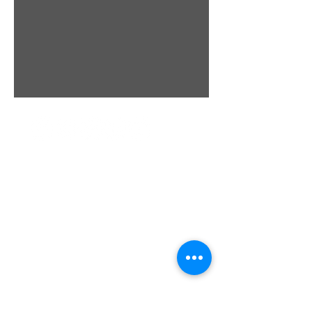
Scipio Tours di Vanessa Scipione
Licensed Manager:
Vanessa Scipione
REGISTERED OFFICE:
via Australia, 4
67100 L'Aquila - Italy
vanessa.scipione@pec.it
SALES OFFICE:
via Paganica, 1 (Piazza Palazzo Corner)
67100 L'Aquila - Italy
Opening Hours:
MON
. - FRI. 10:00 - 13:00 / 15:30 - 19:30
P.IVA
02076790688