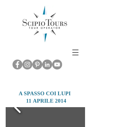
Inbound & Out
bound Tourism -
Leisure & M.I.C.E.
ABRUZZO EXPERIENCE
A SPASSO COI LUPI
11 APRILE 2014