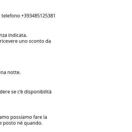
o telefono +393485125381
enza indicata.
e ricevere uno sconto da
una notte.
re se c’è disponibilità
biamo possiamo fare la
he posto né quando.