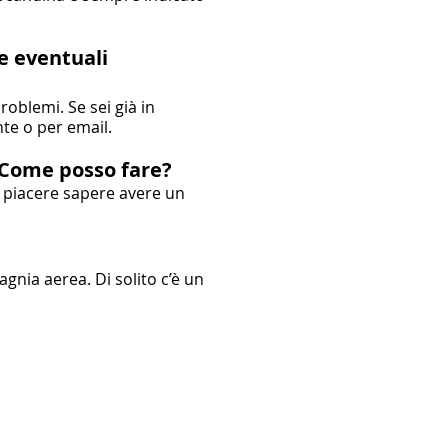
re eventuali
roblemi. Se sei già in
te o per email.
. Come posso fare?
o piacere sapere avere un
gnia aerea. Di solito c’è un
CONTACTS
CEO and Owner: