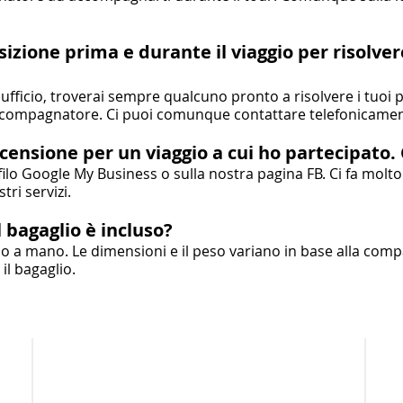
sizione prima e durante il viaggio per risolve
i ufficio, troverai sempre qualcuno pronto a risolvere i tuoi p
l’accompagnatore. Ci puoi comunque contattare telefonicamen
ecensione per un viaggio a cui ho partecipato
filo Google My Business o sulla nostra pagina FB. Ci fa molt
tri servizi.
il bagaglio è incluso?
o a mano. Le dimensioni e il peso variano in base alla compa
l bagaglio.
Scipio Tours di Vanessa Scipione
Licensed Manager:
Vanessa Scipione