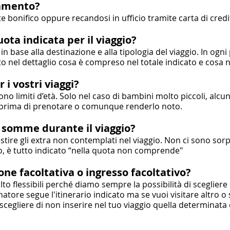
gamento?
e bonifico oppure recandosi in ufficio tramite carta di cred
ta indicata per il viaggio?
n base alla destinazione e alla tipologia del viaggio. In og
ato nel dettaglio cosa è compreso nel totale indicato e cosa 
r i vostri viaggi?
ono limiti d’età. Solo nel caso di bambini molto piccoli, alcun
prima di prenotare o comunque renderlo noto.
e somme durante il viaggio?
stire gli extra non contemplati nel viaggio. Non ci sono so
so, è tutto indicato “nella quota non comprende"
one facoltativa o ingresso facoltativo?
o flessibili perché diamo sempre la possibilità di scegliere
atore segue l'itinerario indicato ma se vuoi visitare altro o
i scegliere di non inserire nel tuo viaggio quella determinata 