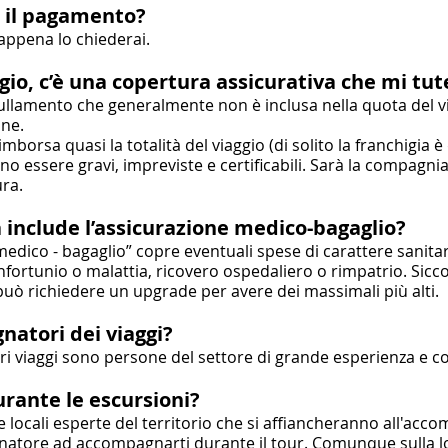
r il pagamento?
appena lo chiederai.
ggio, c’è una copertura assicurativa che mi tu
ullamento che generalmente non è inclusa nella quota del v
one.
mborsa quasi la totalità del viaggio (di solito la franchigia è
 essere gravi, impreviste e certificabili. Sarà la compagnia 
ura.
 include l’assicurazione medico-bagaglio?
medico - bagaglio” copre eventuali spese di carattere sanitar
infortunio o malattia, ricovero ospedaliero o rimpatrio. Sicco
 può richiedere un upgrade per avere dei massimali più alti.
natori dei viaggi?
i viaggi sono persone del settore di grande esperienza e co
urante le escursioni?
e locali esperte del territorio che si affiancheranno all'acc
atore ad accompagnarti durante il tour. Comunque sulla l