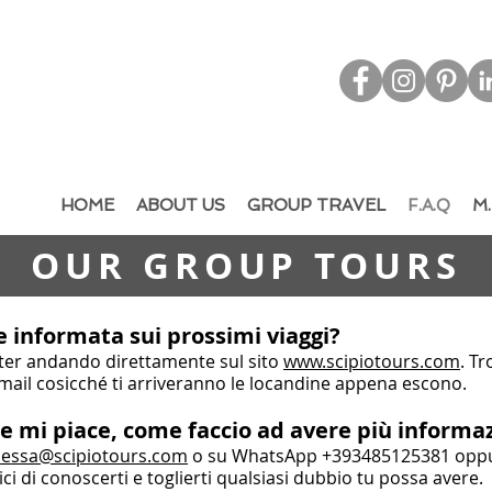
d & Out
bound Tourism - Leisure & M.I.C.E.
HOME
ABOUT US
GROUP TRAVEL
F.A.Q
M.
OUR GROUP TOURS
 informata sui prossimi viaggi?
etter andando direttamente sul sito
www.scipiotours.com
. T
 email cosicché ti arriveranno le locandine appena escono.
he mi piace, come faccio ad avere più informa
essa@scipiotours.com
o su WhatsApp +393485125381 oppur
ci di conoscerti e toglierti qualsiasi dubbio tu possa avere.