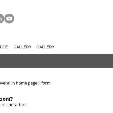
I.C.E.
GALLERY
GALLERY
roverai in home page il form
zioni?
e contattarci