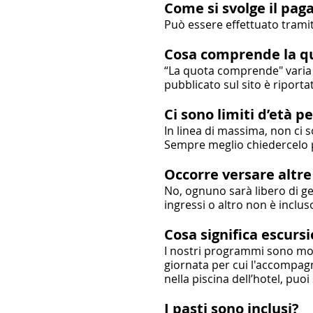
Come si svolge il pa
Può essere effettuato tramit
Cosa comprende la quo
“La quota comprende" varia i
pubblicato sul sito è riport
Ci sono limiti d’età pe
In linea di massima, non ci s
Sempre meglio chiedercelo 
Occorre versare altr
No, ognuno sarà libero di ge
ingressi o altro non è inclu
Cosa significa escursi
I nostri programmi sono molt
giornata per cui l'accompagn
nella piscina dell’hotel, puo
I pasti sono inclusi?