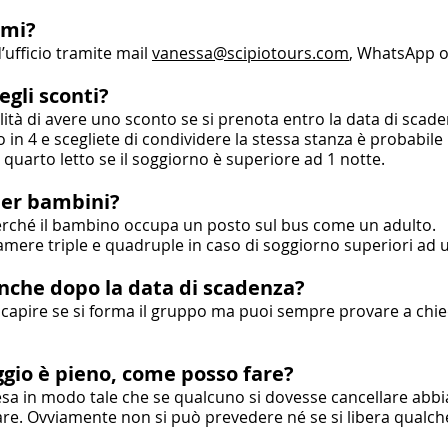
rmi?
’ufficio tramite mail
vanessa@scipiotours.com
, WhatsApp 
degli sconti?
bilità di avere uno sconto se si prenota entro la data di scad
 o in 4 e scegliete di condividere la stessa stanza è probabil
 o quarto letto se il soggiorno è superiore ad 1 notte.
per bambini?
 perché il bambino occupa un posto sul bus come un adulto.
camere triple e quadruple in caso di soggiorno superiori ad 
nche dopo la data di scadenza?
apire se si forma il gruppo ma puoi sempre provare a chiede
gio è pieno, come posso fare?
ttesa in modo tale che se qualcuno si dovesse cancellare ab
pare. Ovviamente non si può prevedere né se si libera qualc