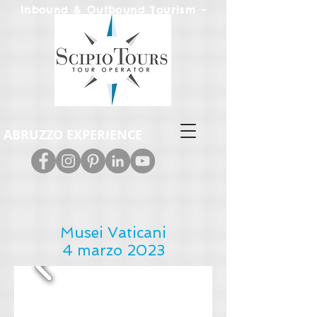
Inbound & Out
bound Tourism -
Leisure & M.I.C.E.
ABRUZZO EXPERIENCE
Musei Vaticani
4 marzo 2023