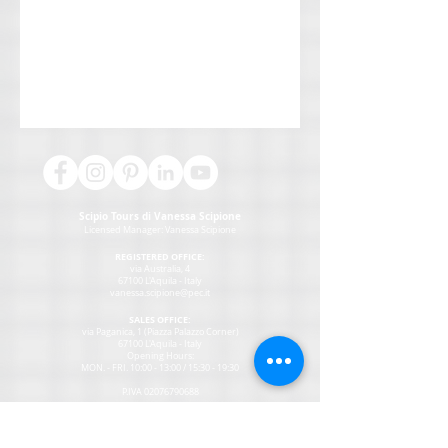
Scipio Tours di Vanessa Scipione
Licensed Manager:
Vanessa Scipione
REGISTERED OFFICE:
via Australia, 4
67100 L'Aquila - Italy
vanessa.scipione@pec.it
SALES OFFICE:
via Paganica, 1 (Piazza Palazzo Corner)
67100 L'Aquila - Italy
Opening Hours:
MON
. - FRI. 10:00 - 13:00 / 15:30 - 19:30
P.IVA
02076790688