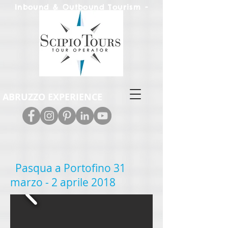
Inbound & Out
bound Tourism -
Leisure & M.I.C.E.
ABRUZZO EXPERIENCE
Pasqua a Portofino
31
marzo - 2 aprile 2018