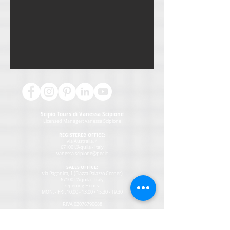
Scipio Tours di Vanessa Scipione
Licensed Manager:
Vanessa Scipione
REGISTERED OFFICE:
via Australia, 4
67100 L'Aquila - Italy
vanessa.scipione@pec.it
SALES OFFICE:
via Paganica, 1 (Piazza Palazzo Corner)
67100 L'Aquila - Italy
Opening Hours:
MON
. - FRI. 10:00 - 13:00 / 15:30 - 19:30
P.IVA
02076790688