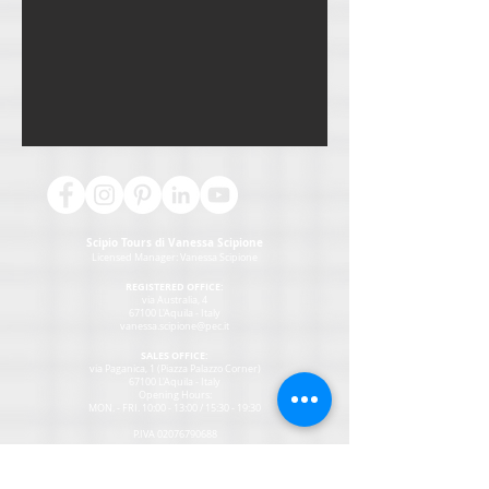
Scipio Tours di Vanessa Scipione
Licensed Manager:
Vanessa Scipione
REGISTERED OFFICE:
via Australia, 4
67100 L'Aquila - Italy
vanessa.scipione@pec.it
SALES OFFICE:
via Paganica, 1 (Piazza Palazzo Corner)
67100 L'Aquila - Italy
Opening Hours:
MON
. - FRI. 10:00 - 13:00 / 15:30 - 19:30
P.IVA
02076790688