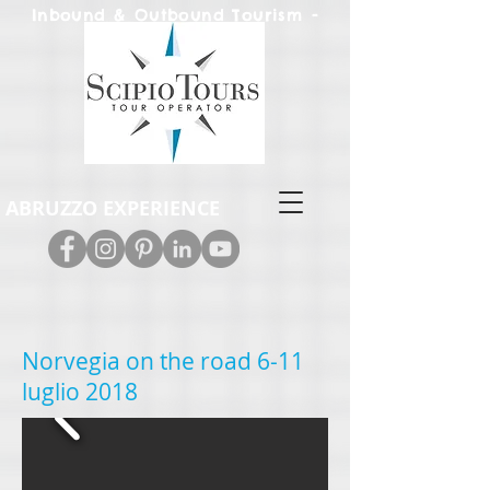
Inbound & Out
bound Tourism -
Leisure & M.I.C.E.
ABRUZZO EXPERIENCE
Norvegia on the road
6-11
luglio 2018