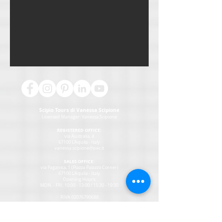
Scipio Tours di Vanessa Scipione
Licensed Manager:
Vanessa Scipione
REGISTERED OFFICE:
via Australia, 4
67100 L'Aquila - Italy
vanessa.scipione@pec.it
SALES OFFICE:
via Paganica, 1 (Piazza Palazzo Corner)
67100 L'Aquila - Italy
Opening Hours:
MON
. - FRI. 10:00 - 13:00 / 15:30 - 19:30
P.IVA
02076790688