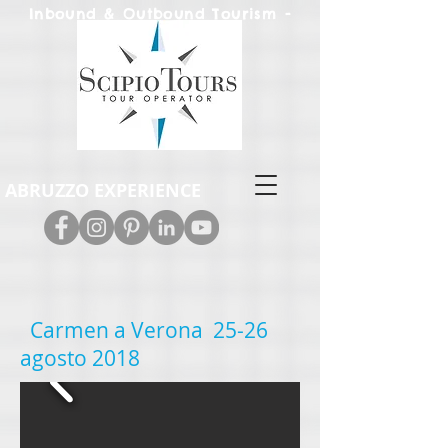
Inbound & Out
bound Tourism -
Leisure & M.I.C.E.
ABRUZZO EXPERIENCE
Carmen a Verona 25-26
agosto 2018