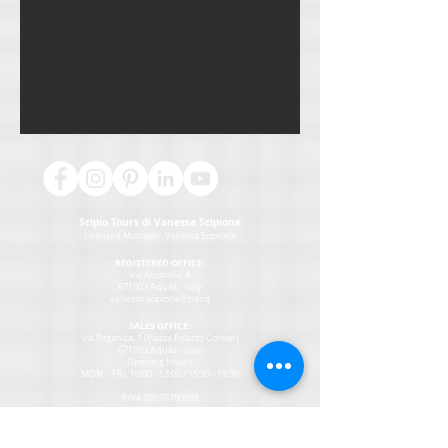
Scipio Tours di Vanessa Scipione
Licensed Manager:
Vanessa Scipione
REGISTERED OFFICE:
via Australia, 4
67100 L'Aquila - Italy
vanessa.scipione@pec.it
SALES OFFICE:
via Paganica, 1 (Piazza Palazzo Corner)
67100 L'Aquila - Italy
Opening Hours:
MON
. - FRI. 10:00 - 13:00 / 15:30 - 19:30
P.IVA
02076790688