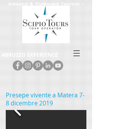
Inbound & Out
bound Tourism -
Leisure & M.I.C.E.
ABRUZZO EXPERIENCE
Presepe vivente a Matera 7-
8 dicembre 2019