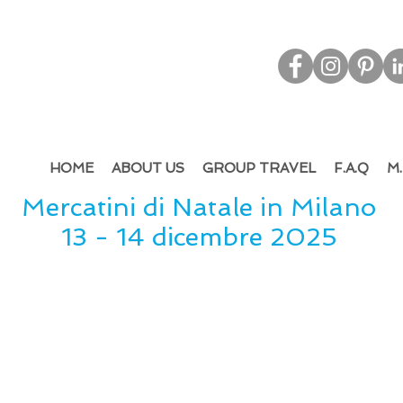
d & Out
bound Tourism - Leisure & M.I.C.E.
HOME
ABOUT US
GROUP TRAVEL
F.A.Q
M.
Mercatini di Natale in Milano
13 - 14 dicembre 2025