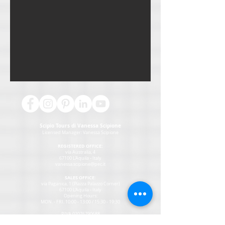
Scipio Tours di Vanessa Scipione
Licensed Manager:
Vanessa Scipione
REGISTERED OFFICE:
via Australia, 4
67100 L'Aquila - Italy
vanessa.scipione@pec.it
SALES OFFICE:
via Paganica, 1 (Piazza Palazzo Corner)
67100 L'Aquila - Italy
Opening Hours:
MON
. - FRI. 10:00 - 13:00 / 15:30 - 19:30
P.IVA
02076790688