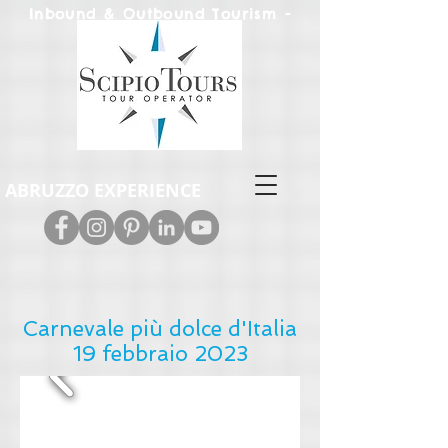
Inbound & Out
bound Tourism -
Leisure & M.I.C.E.
ABRUZZO EXPERIENCE
Carnevale più dolce d'Italia
19 febbraio 2023