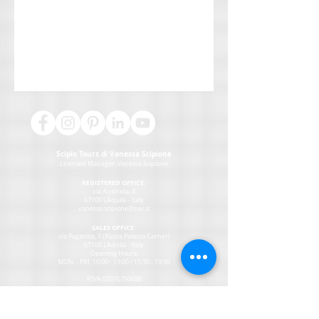
Scipio Tours di Vanessa Scipione
Licensed Manager:
Vanessa Scipione
REGISTERED OFFICE:
via Australia, 4
67100 L'Aquila - Italy
vanessa.scipione@pec.it
SALES OFFICE:
via Paganica, 1 (Piazza Palazzo Corner)
67100 L'Aquila - Italy
Opening Hours:
MON
. - FRI. 10:00 - 13:00 / 15:30 - 19:30
P.IVA
02076790688