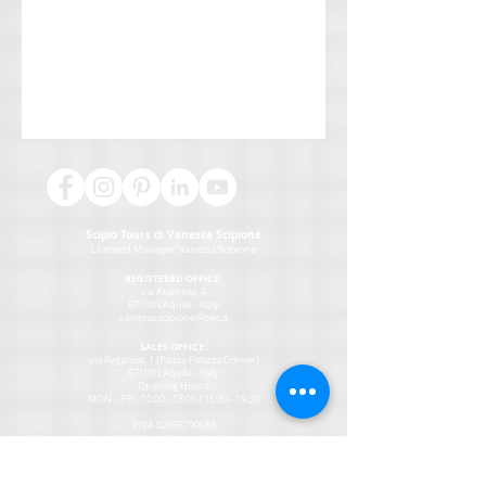
Scipio Tours di Vanessa Scipione
Licensed Manager:
Vanessa Scipione
REGISTERED OFFICE:
via Australia, 4
67100 L'Aquila - Italy
vanessa.scipione@pec.it
SALES OFFICE:
via Paganica, 1 (Piazza Palazzo Corner)
67100 L'Aquila - Italy
Opening Hours:
MON
. - FRI. 10:00 - 13:00 / 15:30 - 19:30
P.IVA
02076790688