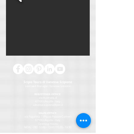
Scipio Tours di Vanessa Scipione
Licensed Manager:
Vanessa Scipione
REGISTERED OFFICE:
via Australia, 4
67100 L'Aquila - Italy
vanessa.scipione@pec.it
SALES OFFICE:
via Paganica, 1 (Piazza Palazzo Corner)
67100 L'Aquila - Italy
Opening Hours:
MON
. - FRI. 10:00 - 13:00 / 15:30 - 19:30