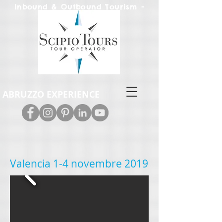
Inbound & Out
bound Tourism -
Leisure & M.I.C.E.
ABRUZZO EXPERIENCE
Valencia 1-4 novembre 2019