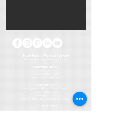
Scipio Tours di Vanessa Scipione
Licensed Manager:
Vanessa Scipione
REGISTERED OFFICE:
via Australia, 4
67100 L'Aquila - Italy
vanessa.scipione@pec.it
SALES OFFICE:
via Paganica, 1 (Piazza Palazzo Corner)
67100 L'Aquila - Italy
Opening Hours:
MON
. - FRI. 10:00 - 13:00 / 15:30 - 19:30
P.IVA
02076790688
CONTACTS