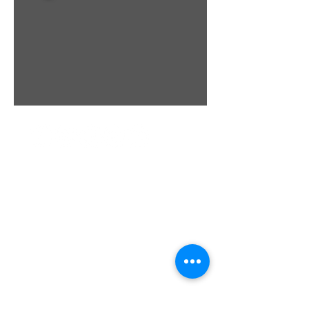
Scipio Tours di Vanessa Scipione
Licensed Manager:
Vanessa Scipione
REGISTERED OFFICE:
via Australia, 4
67100 L'Aquila - Italy
vanessa.scipione@pec.it
SALES OFFICE:
via Paganica, 1 (Piazza Palazzo Corner)
67100 L'Aquila - Italy
Opening Hours:
MON
. - FRI. 10:00 - 13:00 / 15:30 - 19:30
P.IVA
02076790688