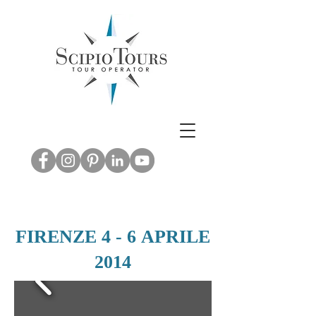
Inbound & Out
bound Tourism -
Leisure & M.I.C.E.
ABRUZZO EXPERIENCE
FIRENZE 4 - 6 APRILE
2014