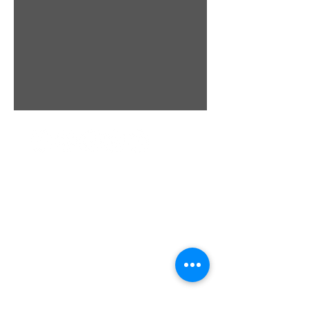
Scipio Tours di Vanessa Scipione
Licensed Manager:
Vanessa Scipione
REGISTERED OFFICE:
via Australia, 4
67100 L'Aquila - Italy
vanessa.scipione@pec.it
SALES OFFICE:
via Paganica, 1 (Piazza Palazzo Corner)
67100 L'Aquila - Italy
Opening Hours:
MON
. - FRI. 10:00 - 13:00 / 15:30 - 19:30
P.IVA
02076790688