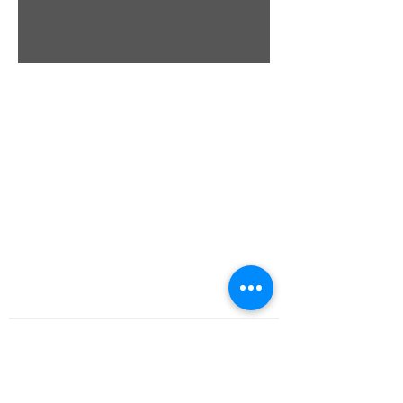
Scipio Tours di Vanessa Scipione
Licensed Manager:
Vanessa Scipione
REGISTERED OFFICE:
via Australia, 4
67100 L'Aquila - Italy
vanessa.scipione@pec.it
SALES OFFICE:
via Paganica, 1 (Piazza Palazzo Corner)
67100 L'Aquila - Italy
Opening Hours:
MON
. - FRI. 10:00 - 13:00 / 15:30 - 19:30
P.IVA
02076790688
CONTACTS
CEO and Owner:
vanessa@scipiotours.com