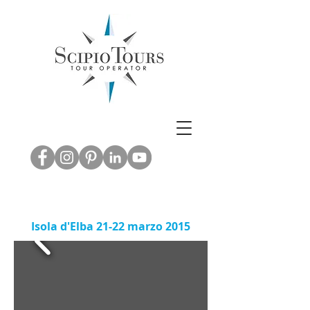
Inbound & Out
bound Tourism -
Leisure & M.I.C.E.
ABRUZZO EXPERIENCE
Isola d'Elba 21-22 marzo 2015