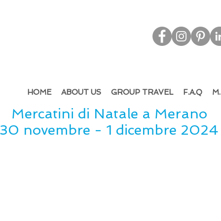
d & Out
bound Tourism - Leisure & M.I.C.E.
HOME
ABOUT US
GROUP TRAVEL
F.A.Q
M.
Mercatini di Natale a Merano
30 novembre - 1 dicembre 2024